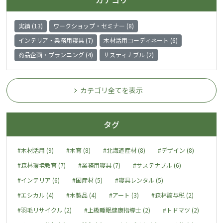
実績 (13)
ワークショップ・セミナー (8)
インテリア・業務用寝具 (7)
木材活用コーディネート (6)
商品企画・プランニング (4)
サスティナブル (2)
カテゴリ全てを表示
タグ
#木材活用 (9)
#木育 (8)
#北海道産材 (8)
#デザイン (8)
#森林環境教育 (7)
#業務用寝具 (7)
#サステナブル (6)
#インテリア (6)
#国産材 (5)
#寝具レンタル (5)
#エシカル (4)
#木製品 (4)
#アート (3)
#森林譲与税 (2)
#羽毛リサイクル (2)
#上級睡眠健康指導士 (2)
#トドマツ (2)