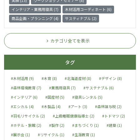
実績 (13)
ワークショップ・セミナー (8)
インテリア・業務用寝具 (7)
木材活用コーディネート (6)
商品企画・プランニング (4)
サスティナブル (2)
カテゴリ全てを表示
タグ
#木材活用 (9)
#木育 (8)
#北海道産材 (8)
#デザイン (8)
#森林環境教育 (7)
#業務用寝具 (7)
#サステナブル (6)
#インテリア (6)
#国産材 (5)
#寝具レンタル (5)
#エシカル (4)
#木製品 (4)
#アート (3)
#森林譲与税 (2)
#羽毛リサイクル (2)
#上級睡眠健康指導士 (2)
#トドマツ (2)
#ホテル・旅館 (2)
#製作 (2)
#まちづくり (1)
#建築 (1)
#展示会 (1)
#リサイクル (1)
#生涯教育 (1)