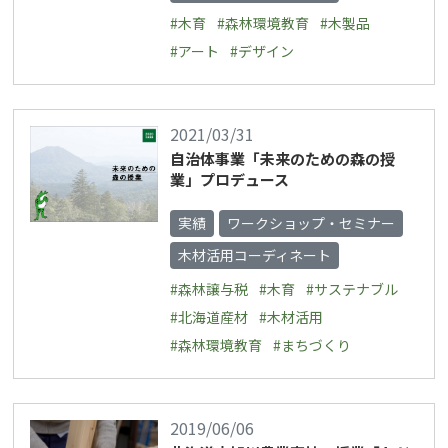
#木育
#森林環境教育
#木製品
#アート
#デザイン
2021/03/31
自治体事業「未来のための森の授
業」プロデュース
実績
ワークショップ・セミナー
木材活用コーディネート
#森林譲与税
#木育
#サステナブル
#北海道産材
#木材活用
#森林環境教育
#まちづくり
2019/06/06