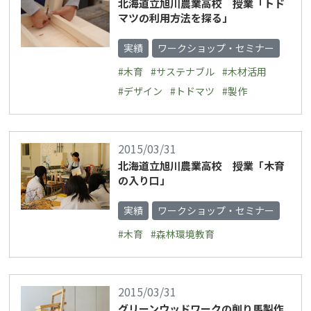
北海道立旭川農業高校 授業「トド
マツの利用方法を探る」
実績
ワークショップ・セミナー
#木育
#サステナブル
#木材活用
#デザイン
#トドマツ
#製作
2015/03/31
北海道立旭川農業高校 授業「木育
の入り口」
実績
ワークショップ・セミナー
#木育
#森林環境教育
2015/03/31
グリーンウッドワークの削り馬製作