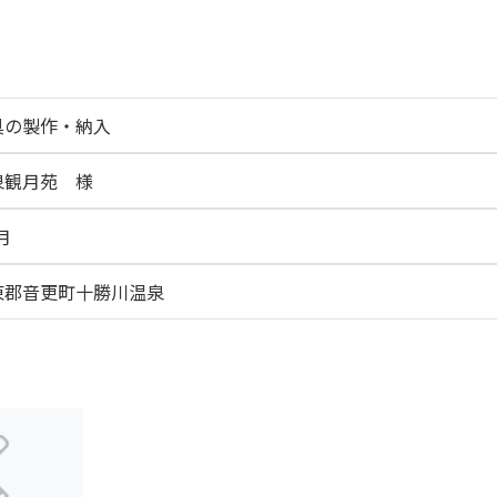
具の製作・納入
泉観月苑 様
月
東郡音更町十勝川温泉