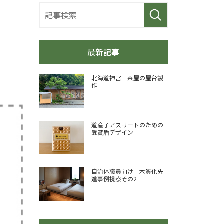
最新記事
北海道神宮 茶屋の屋台製
作
道産子アスリートのための
受賞盾デザイン
自治体職員向け 木質化先
進事例視察その2