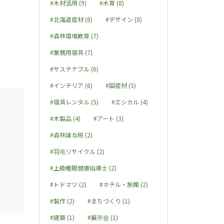
#木材活用 (9)
#木育 (8)
#北海道産材 (8)
#デザイン (8)
#森林環境教育 (7)
#業務用寝具 (7)
#サステナブル (6)
#インテリア (6)
#国産材 (5)
#寝具レンタル (5)
#エシカル (4)
#木製品 (4)
#アート (3)
#森林譲与税 (2)
#羽毛リサイクル (2)
#上級睡眠健康指導士 (2)
#トドマツ (2)
#ホテル・旅館 (2)
#製作 (2)
#まちづくり (1)
#建築 (1)
#展示会 (1)