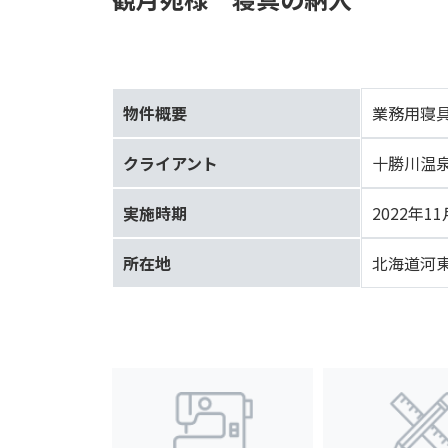
物件概要
業務用寝
クライアント
十勝川温
実施時期
2022年11
所在地
北海道河