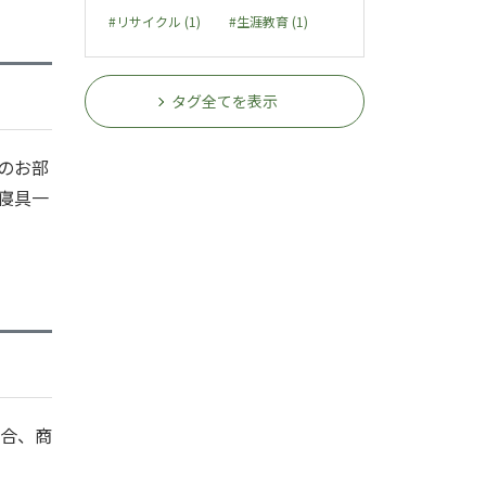
#リサイクル (1)
#生涯教育 (1)
タグ全てを表示
のお部
寝具一
合、商