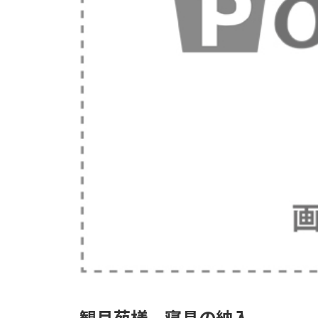
観月苑様 寝具の納入